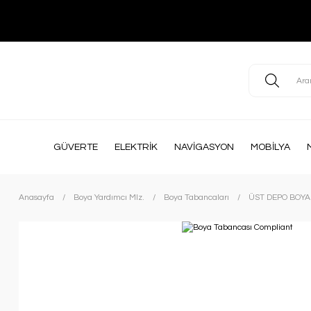
GÜVERTE
ELEKTRİK
NAVİGASYON
MOBİLYA
Anasayfa
Boya Yardımcı Mlz.
Boya Tabancaları
ÜST DEPO BOYA