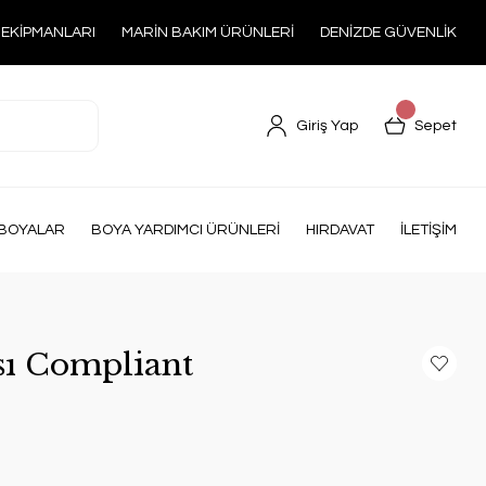
 EKİPMANLARI
MARİN BAKIM ÜRÜNLERİ
DENİZDE GÜVENLİK
Giriş Yap
Sepet
BOYALAR
BOYA YARDIMCI ÜRÜNLERİ
HIRDAVAT
İLETİŞİM
sı Compliant