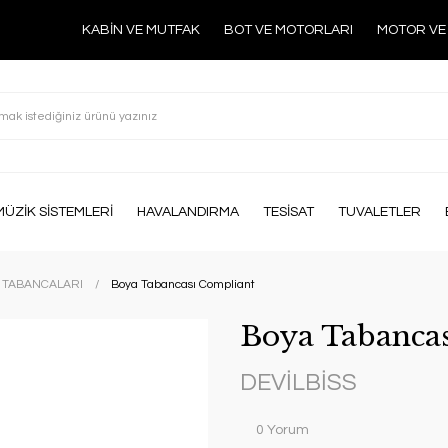
KABİN VE MUTFAK
BOT VE MOTORLARI
MOTOR VE
MÜZİK SİSTEMLERİ
HAVALANDIRMA
TESİSAT
TUVALETLER
 TABANCALARI
Boya Tabancası Compliant
Boya Tabanca
DEVİLBİSS
0 Yorum