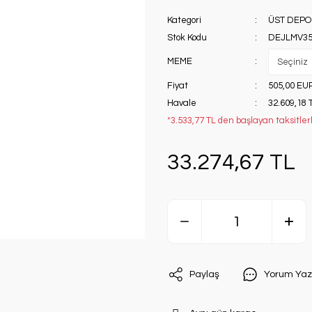
Kategori
ÜST DEPO
Stok Kodu
DEJLMV3
MEME
Fiyat
505,00 EU
Havale
32.609,18 
*3.533,77 TL den başlayan taksitlerl
33.274,67 TL
Paylaş
Yorum Yaz