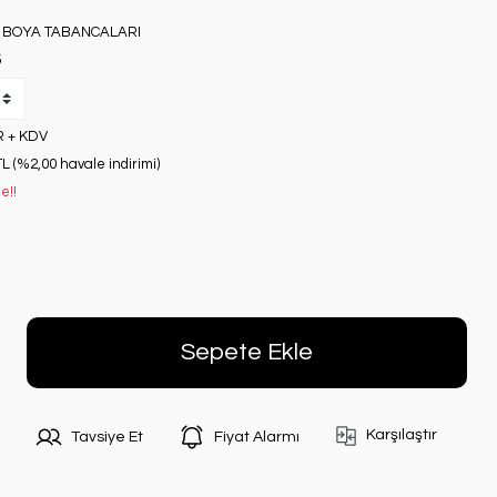
 BOYA TABANCALARI
5
R + KDV
TL (%2,00 havale indirimi)
e!!
Sepete Ekle
Karşılaştır
Tavsiye Et
Fiyat Alarmı