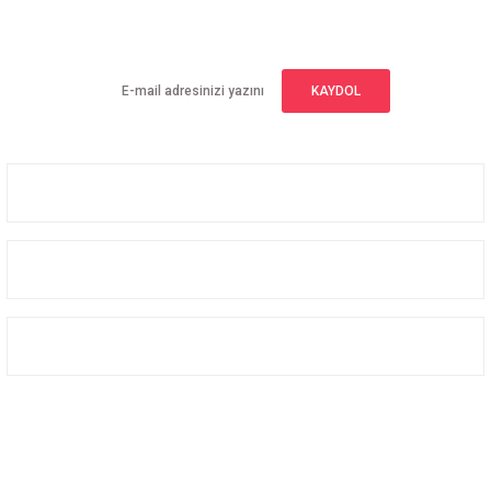
Yeniliklerden haberdar olmak için haber bültenimize kaydolun
KAYDOL
Üyelik
Kurumsal
Alışveriş
Bizi Takip Edin
Facebook