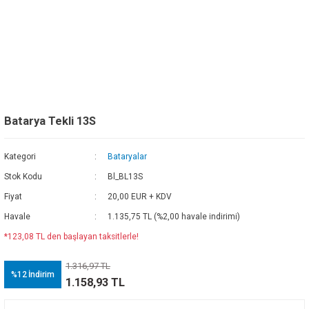
Batarya Tekli 13S
Kategori
Bataryalar
Stok Kodu
Bl_BL13S
Fiyat
20,00 EUR + KDV
Havale
1.135,75 TL (%2,00 havale indirimi)
*123,08 TL den başlayan taksitlerle!
1.316,97 TL
%12
İndirim
1.158,93 TL