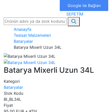
Google ile Bağlan
SEPETİM
Anasayfa
Tesisat Malzemeleri
Bataryalar
Batarya Mixerli Uzun 34L
Batarya Mixerli Uzun 34L
Kategori
Bataryalar
Stok Kodu
Bl_BL34L
Fiyat
95,00 EUR + KDV