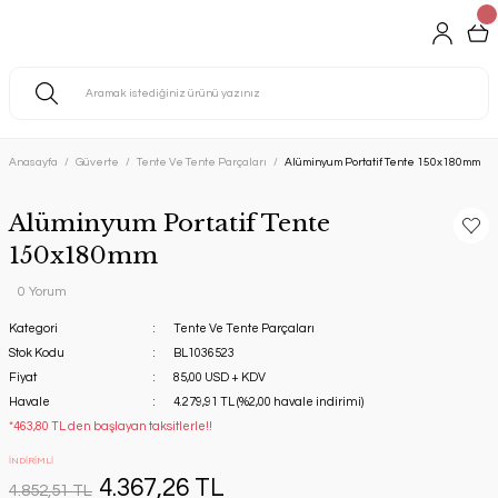
Anasayfa
Güverte
Tente Ve Tente Parçaları
Alüminyum Portatif Tente 150x180mm
Alüminyum Portatif Tente
150x180mm
0 Yorum
Kategori
Tente Ve Tente Parçaları
Stok Kodu
BL1036523
Fiyat
85,00 USD + KDV
Havale
4.279,91 TL (%2,00 havale indirimi)
*463,80 TL den başlayan taksitlerle!!
İNDİRİMLİ
4.367,26 TL
4.852,51 TL