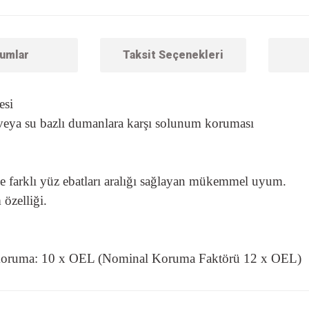
umlar
Taksit Seçenekleri
esi
 veya su bazlı dumanlara karşı solunum koruması
ile farklı yüz ebatları aralığı sağlayan mükemmel uyum.
 özelliği.
 Koruma: 10 x OEL (Nominal Koruma Faktörü 12 x OEL)
 konularda yetersiz gördüğünüz noktaları öneri formunu kullanarak tarafımıza ilet
Bu ürüne ilk yorumu siz yapın!