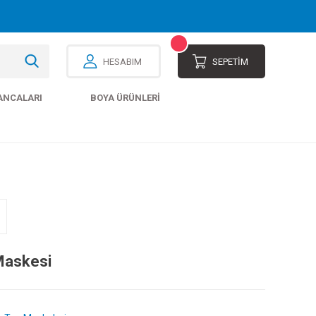
HESABIM
SEPETİM
ANCALARI
BOYA ÜRÜNLERI
Maskesi