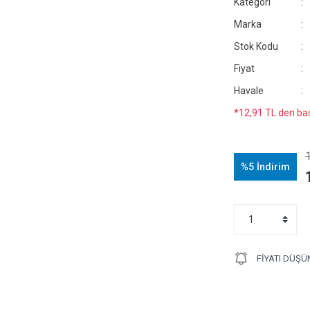
Kategori
Marka
Stok Kodu
Fiyat
Havale
*12,91 TL den baş
%5
İndirim
FIYATI DÜŞÜ