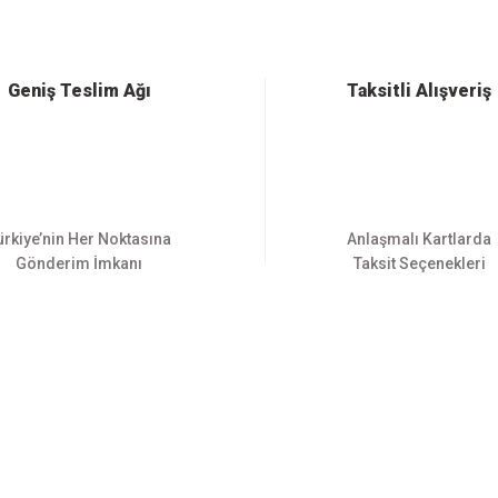
Yorum Yaz
Geniş Teslim Ağı
Taksitli Alışveriş
ürkiye’nin Her Noktasına
Anlaşmalı Kartlarda
Gönderim İmkanı
Taksit Seçenekleri
Gönder
E-BÜLTEN ABONELİĞİ