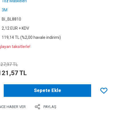
Toz Maskeleri
3M
Bl_BL8810
2,12 EUR + KDV
119,14 TL (%2,00 havale indirimi)
layan taksitlerle!
127,97 TL
121,57 TL
Sepete Ekle
NCE HABER VER
PAYLAŞ