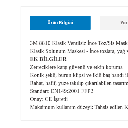
Ürün Bilgisi
Yor
3M 8810 Klasik Ventilsiz İnce Toz/Sis Mask
Klasik Solunum Maskesi - İnce tozlara, yağ
EK BİLGİLER
Zerreciklere karşı güvenli ve etkin koruma
Konik şekli, burun klipsi ve ikili baş bandı 
Rahat, hafif, yüze takılıp çıkarılabilen tasarım
Standart: EN149:2001 FFP2
Onay: CE İşaretli
Maksimum kullanım düzeyi: Tahsis edilen
Bu ürünün fiyat bilgisi, resim, ürün açıklamalarında ve diğer
Görüş ve önerileriniz için teşekkür ederiz.