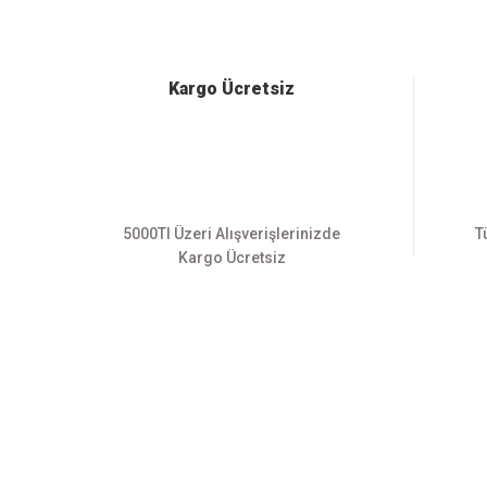
Ürün resmi kalitesiz, bozuk veya görüntülenemiyor.
Ürün açıklamasında eksik bilgiler bulunuyor.
Ürün bilgilerinde hatalar bulunuyor.
Kargo Ücretsiz
Ürün fiyatı diğer sitelerden daha pahalı.
Bu ürüne benzer farklı alternatifler olmalı.
5000Tl Üzeri Alışverişlerinizde
T
Kargo Ücretsiz