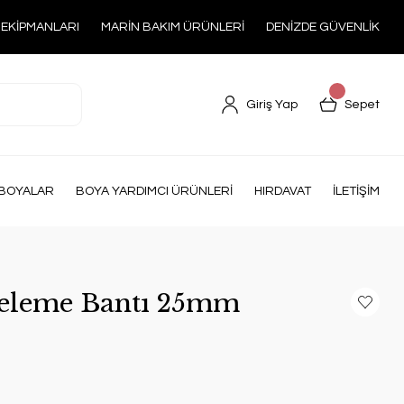
 EKİPMANLARI
MARİN BAKIM ÜRÜNLERİ
DENİZDE GÜVENLİK
Giriş Yap
Sepet
BOYALAR
BOYA YARDIMCI ÜRÜNLERİ
HIRDAVAT
İLETİŞİM
eleme Bantı 25mm