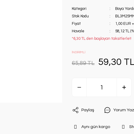
Kategori
Boya Yardı
Stok Kodu
BL3M25M
Fiyat
1,00 EUR 
Havale
58,12 TL (%
*6,30 TL den başlayan taksitlerle!!
İNDİRİMLİ
59,30 T
65,89 TL
Paylaş
Yorum Yaz
Aynı gün kargo
St