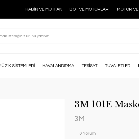
KABİN VE MUTFAK
BOT VE MOTORLARI
MOTOR VE
MÜZİK SİSTEMLERİ
HAVALANDIRMA
TESİSAT
TUVALETLER
3M 101E Mask
3M
0 Yorum