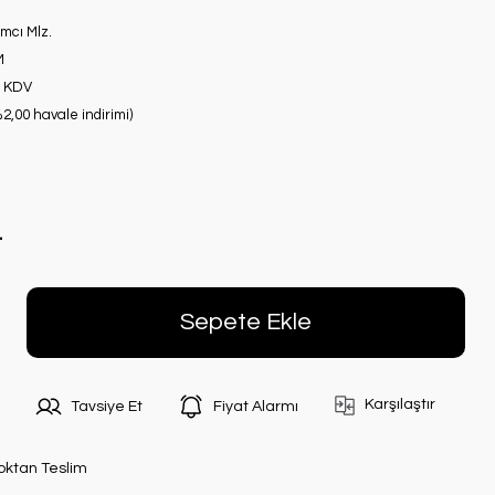
mcı Mlz.
M
+ KDV
2,00 havale indirimi)
L
Sepete Ekle
Karşılaştır
Tavsiye Et
Fiyat Alarmı
oktan Teslim